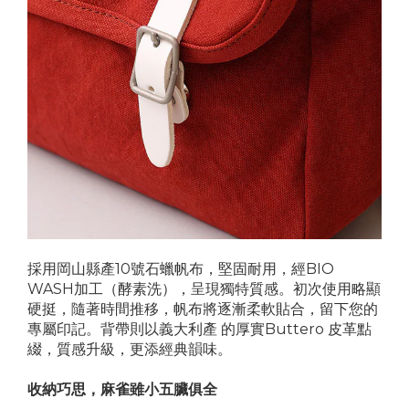
採用岡山縣產10號石蠟帆布，堅固耐用，經BIO
WASH加工（酵素洗），呈現獨特質感。初次使用略顯
硬挺，隨著時間推移，帆布將逐漸柔軟貼合，留下您的
專屬印記。背帶則以義大利產 的厚實Buttero 皮革點
綴，質感升級，更添經典韻味。
收納巧思，麻雀雖小五臟俱全