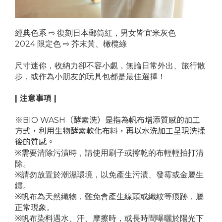
經典色系 ⇨ 復刻日本郵筒紅，男女皆宜米灰色
2024 限定色 ⇨ 芥末黃、橄欖綠
尺寸迷你，收納力卻不容小覷，無論日常外出、旅行散
步，或作為小朋友的玩具包都是最佳選擇！
| 注意事項
|
※BIO WASH（酵素洗）是指為帆布增添質感的加工
方式，利用生物酵素軟化布料，再以水洗加工呈現洗揉
後的質感。
※需要清除污漬時，請使用刷子或擰乾的布輕輕拍打清
除。
※請勿放置於潮濕環境，以免產生污漬、發霉或金屬生
鏽。
※帆布為天然織物，難免會產生線頭或織紋等痕跡，屬
正常現象。
※帆布染料遇水、汗、摩擦時，或長時間曝曬於陽光下