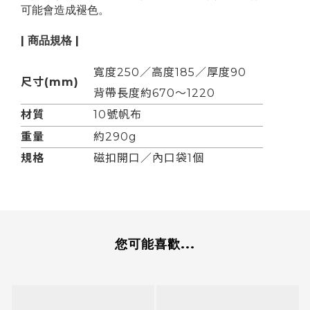
可能會造成
褪色。
| 商品規格 |
寬度250／
高度185
／
厚度90
尺寸(mm)
背帶長度
約670～1220
材質
10號帆布
重量
約290g
規格
磁扣開口
／
內口袋1個
您可能喜歡...