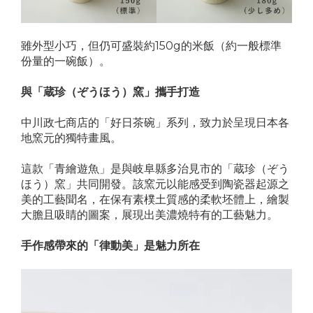
雖外型小巧，但仍可盛裝約150g的米飯（約一般標準
份量的一碗飯）。
與「蔵珍（ぞうほう）窯」攜手打造
中川政七商店的「好日茶碗」系列，致力於呈現日本各
地窯元的獨特畫風。
這款「青繪遊魚」是與岐阜縣多治見市的「蔵珍（ぞう
ほう）窯」共同開發。該窯元以能感受到陶瓷器起源之
美的工藝聞名，在保有素樸土質感的柔軟坯體上，繪製
大膽且吸睛的圖案，展現出美濃燒特有的工藝魅力。
手作感帶來的「律動美」是魅力所在