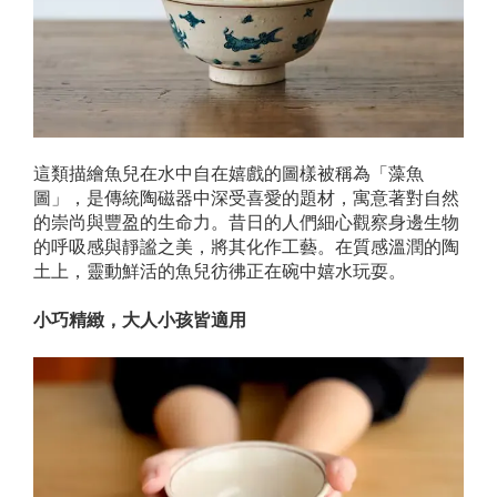
這類描繪魚兒在水中自在嬉戲的圖樣被稱為「藻魚
圖」，是傳統陶磁器中深受喜愛的題材，寓意著對自然
的崇尚與豐盈的生命力。昔日的人們細心觀察身邊生物
的呼吸感與靜謐之美，將其化作工藝。在質感溫潤的陶
土上，靈動鮮活的魚兒彷彿正在碗中嬉水玩耍。
小巧精緻，大人小孩皆適用