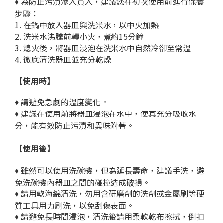
為防止污漬滲入貫入，建議您在初次使用前進行保養
♦
步驟：
1. 在鍋中放入器皿與洗米水，以中火加熱
2. 洗米水沸騰前轉小火，煮約15分鐘
3. 熄火後，將器皿浸泡在洗米水中自然冷卻至常溫
4. 徹底清洗器皿並充分乾燥
【使用時】
請避免急劇的溫度變化。
♦
建議在使用前將器皿浸泡在水中，使其充分吸收水
♦
分，能有效防止污漬和異味附著。
【使用後】
雖然可以使用洗碗機，但為延長壽命，建議手洗，避
♦
免洗碗機內器皿之間的碰撞造成破損。
請用軟海綿清洗，勿用含研磨劑的洗劑或金屬刷等硬
♦
質工具用力刷洗，以免刮傷表面。
請避免長時間浸泡，清洗後請用柔軟乾布擦拭，倒扣
♦