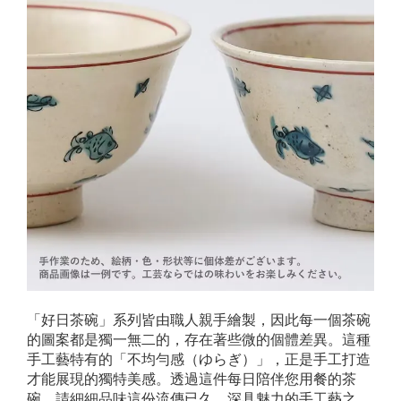
「好日茶碗」系列皆由職人親手繪製，因此每一個茶碗
的圖案都是獨一無二的，存在著些微的個體差異。這種
手工藝特有的「不均勻感（ゆらぎ）」，正是手工打造
才能展現的獨特美感。透過這件每日陪伴您用餐的茶
碗，請細細品味這份流傳已久、深具魅力的手工藝之