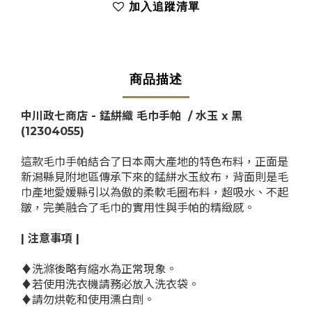
加入追蹤清單
商品描述
中川政七商店 - 錳絣織 毛巾手帕 / 水玉 x 黑
(12304055)
這款毛巾手帕結合了日本兩大產地的特色布料，正面是
新潟縣見附地區傳承下來的錳絣水玉紋布，背面則是
毛
巾產地
愛媛縣引以為傲的柔軟毛圈布料，超吸水、不起
皺，完美融合了毛巾的實用性與手帕的精緻感。
| 注意事項 |
♦
洗滌後略有縮水為正常現象。
♦
若使用洗衣機請務必放入洗衣袋。
♦
請勿烘乾和使用漂白劑。