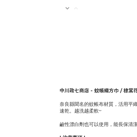
中川政七商店 - 蚊帳織方巾 / 棣棠花(
奈良縣聞名的蚊帳布材質，活用平
速乾。越洗越柔軟~
鹼性漂白劑也可以使用，能長保清