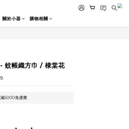
關於小器
購物相關
立即購買
- 蚊帳織方巾 / 棣棠花
9
滿5000免運費