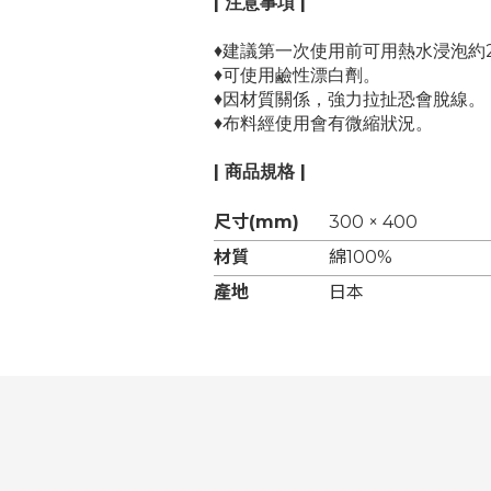
| 注意事項 |
♦建議第一次使用前可用熱水浸泡約2
♦可使用鹼性漂白劑。
♦因材質關係，強力拉扯恐會脫線。
♦布料經使用會有微縮狀況。
| 商品規格 |
尺寸(mm)
300 × 400
材質
綿100%
產地
日本