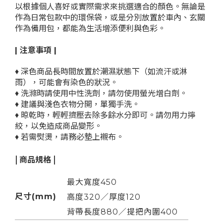
以根據個人喜好或實際需求來挑選適合的顏色。無論是
作為日常包款中的環保袋，或是分別放置於車內、玄關
作為備用包，都能為生活增添便利與色彩。
| 注意事項 |
♦
深色商品長時間放置於潮濕狀態下（如流汗或淋
雨），可能會有染色的狀況。
♦
洗滌時請使用中性洗劑，請勿使用螢光增白劑。
♦
建議與淺色衣物分開，單獨手洗。
♦
晾乾時，
輕輕擠壓去除多餘水分即可。
請勿用力擰
絞，以免造成商品變形。
♦
若需熨燙，請務必墊上襯布。
| 商品規格 |
最大寬度450
尺寸(mm)
高度320
／
厚度120
背帶長度
880
／
提把內圍400