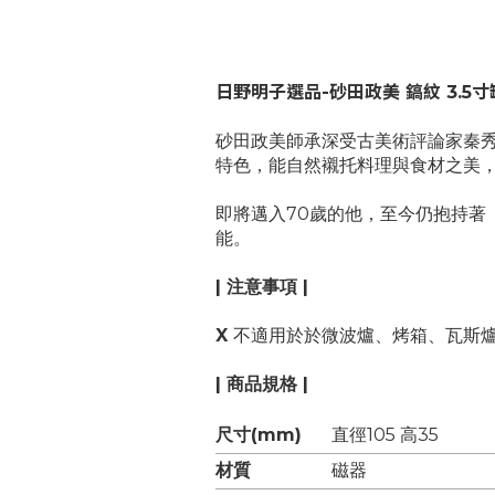
日野明子選品-砂田政美 鎬紋 3.5寸
砂田政美師承深受古美術評論家秦
特色，能自然襯托料理與食材之美
即將邁入70歲的他，至今仍抱持著
能。
| 注意事項 |
X
不適用於於微波爐、烤箱、瓦斯
| 商品規格 |
尺寸(mm)
直徑105 高35
材質
磁器