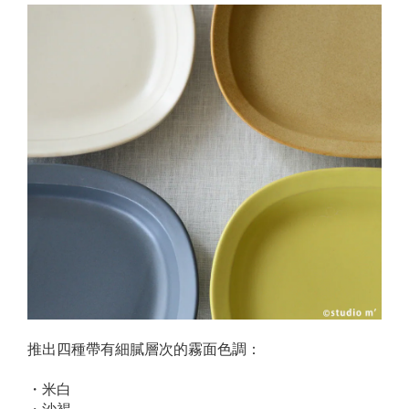
推出四種帶有細膩層次的霧面色調：
・米白