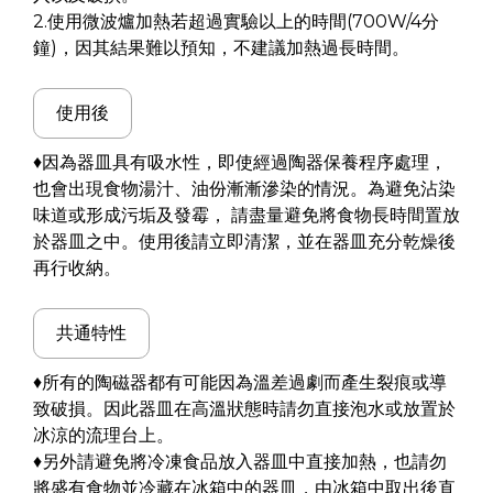
2.使用微波爐加熱若超過實驗以上的時間(700W/4分
鐘)，因其結果難以預知，不建議加熱過長時間。
使用後
♦因為器皿具有吸水性，即使經過陶器保養程序處理，
也會出現食物湯汁、油份漸漸滲染的情況。為避免沾染
味道或形成污垢及發霉， 請盡量避免將食物長時間置放
於器皿之中。使用後請立即清潔，並在器皿充分乾燥後
再行收納。
共通特性
♦所有的陶磁器都有可能因為溫差過劇而產生裂痕或導
致破損。因此器皿在高溫狀態時請勿直接泡水或放置於
冰涼的流理台上。
♦另外請避免將冷凍食品放入器皿中直接加熱，也請勿
將盛有食物並冷藏在冰箱中的器皿，由冰箱中取出後直