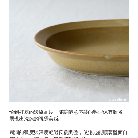
恰到好處的邊緣高度，能讓隨意盛裝的料理保有餘裕，
展現出洗鍊的視覺美感。
圓潤的弧度與深度經過反覆調整，使湯匙能順著盤面自