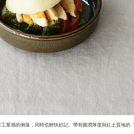
帶有工業感的俐落，同時也輕快好記。
帶有圓潤厚度與紅土質地的「