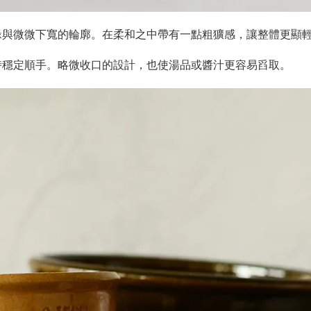
緣與微微下寬的輪廓。在柔和之中帶有一點粗獷感，讓整體更顯
時穩定順手。略微收口的設計，也使湯品或醬汁更容易舀取。