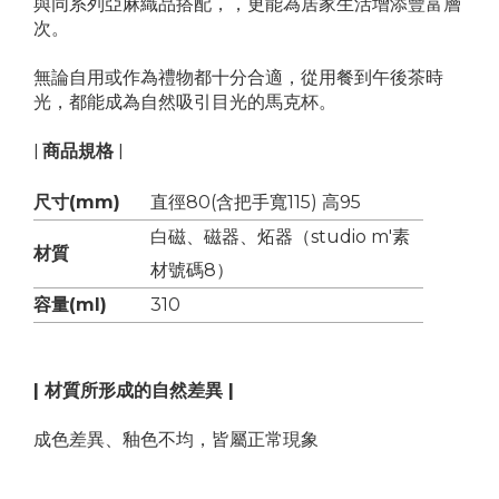
與同系列亞麻織品搭配，，更能為居家生活增添豐富層
次。
無論自用或作為禮物都十分合適，從用餐到午後茶時
光，都能成為自然吸引目光的馬克杯。
| 商品規格 |
尺寸(mm)
直徑80(含把手寬115) 高95
白磁、磁器、炻器（studio m'素
材質
材號碼8）
容量(ml)
310
| 材質所形成的自然差異 |
成色差異、釉色不均，皆屬正常現象