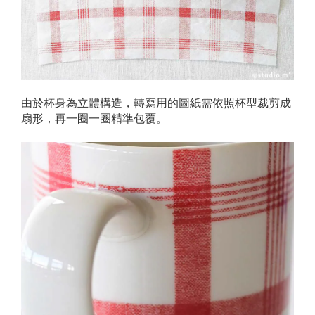
由於杯身為立體構造，轉寫用的圖紙需依照杯型裁剪成
扇形，再一圈一圈精準包覆。