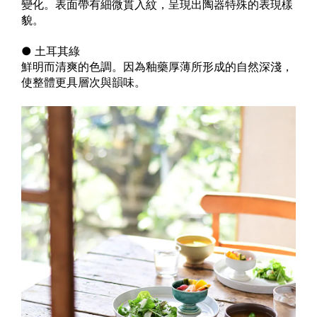
變化。表面帶有細微貫入紋，呈現出陶器特殊的表現樣
貌。
● 土耳其綠
鮮明而清爽的色調。因為釉藥厚薄所形成的自然深淺，
使整體更具層次與韻味。