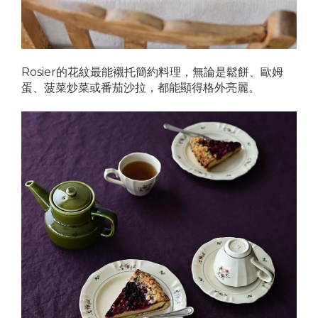
Rosier的花紋最能襯托簡約料理，無論是鬆餅、歐姆
蛋、菠菜炒菜或番茄沙拉，都能顯得格外亮麗。