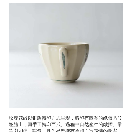
玫瑰花紋以銅版轉印方式呈現，將印有圖案的紙張貼於
坯體上，再手工轉印而成。過程中自然產生的皺摺、暈
染與刷痕，讓每一件作品都擁有柔和而富表情的圖案。