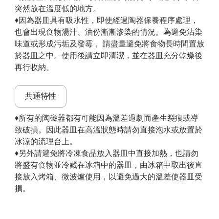
突然放在溫度低的地方。
♦因為器皿具有吸水性，即使經過陶器保養程序處理，
也會出現食物湯汁、油份漸漸滲染的情況。為避免沾染
味道或形成污垢及發霉， 請盡量避免將食物長時間置放
於器皿之中。使用後請立即清潔，並在器皿充分乾燥後
再行收納。
共通特性
♦所有的陶磁器都有可能因為溫差過劇而產生裂痕或導
致破損。因此器皿在高溫狀態時請勿直接泡水或放置於
冰涼的流理台上。
♦另外請避免將冷凍食品放入器皿中直接加熱，也請勿
將盛有食物並冷藏在冰箱中的器皿，由冰箱中取出後直
接放入烤箱、微波爐使用，以避免過大的溫差使器皿受
損。