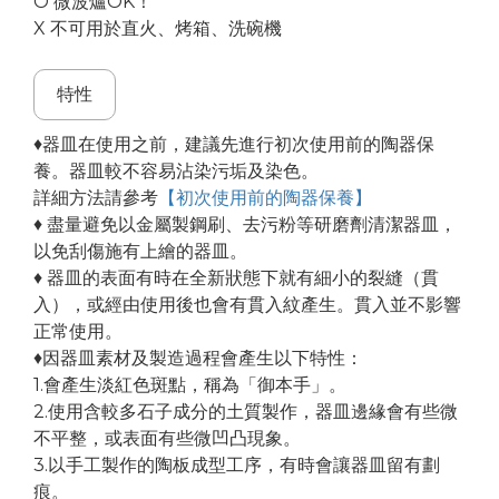
O 微波爐OK！
X 不可用於直火、烤箱
、洗碗機
特性
♦器皿在使用之前，建議先進行初次使用前的陶器保
養。器皿較不容易沾染污垢及染色。
詳細方法請參考
【初次使用前的陶器保養】
♦ 盡量避免以金屬製鋼刷、去污粉等研磨劑清潔器皿，
以免刮傷施有上繪的器皿。
♦ 器皿的表面有時在全新狀態下就有細小的裂縫（貫
入），或經由使用後也會有貫入紋產生。貫入並不影響
正常使用。
♦因器皿素材及製造過程會產生以下特性：
1.會產生淡紅色斑點，稱為「御本手」。
2.使用含較多石子成分的土質製作，器皿邊緣會有些微
不平整，或表面有些微凹凸現象。
3.以手工製作的陶板成型工序，有時會讓器皿留有劃
痕。