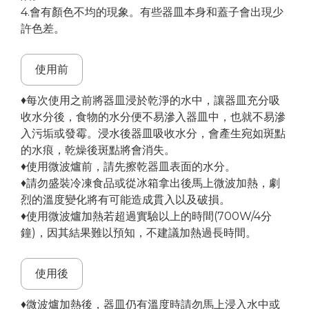
4.會有顏色不均的現象。有些器皿本身和蓋子會出現少
許色差。
使用前
♦每次使用之前將器皿浸於乾淨的水中，讓器皿充分吸
收水分後，食物的水分便不易滲入器皿中，也就不易滲
入污垢或發霉。浸水後器皿吸收水分，會產生宛如斑點
的水痕，乾燥後斑點將會消失。
♦使用微波爐前，請先擦乾器皿表面的水分。
♦請勿盛裝冷凍食品或從冰箱拿出後馬上微波加熱，劇
烈的溫度變化將有可能造成貫入以及破損。
♦使用微波爐加熱若超過實驗以上的時間(700W/4分
鐘)，因其結果難以預知，不建議加熱過長時間。
使用後
♦微波爐加熱後，器皿仍有溫度時請勿馬上浸入水中或