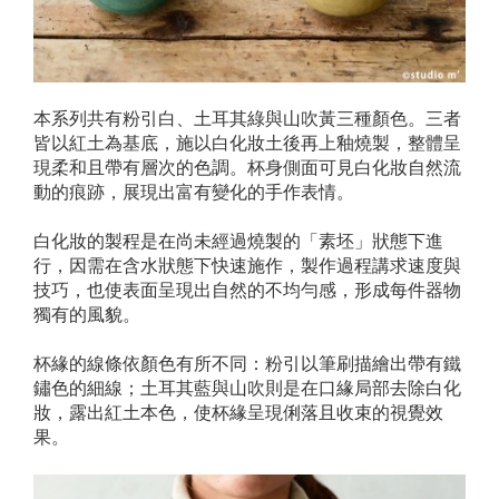
本系列共有粉引白、土耳其綠與山吹黃三種顏色。三者
皆以紅土為基底，施以白化妝土後再上釉燒製，整體呈
現柔和且帶有層次的色調。杯身側面可見白化妝自然流
動的痕跡，展現出富有變化的手作表情。
白化妝的製程是在尚未經過燒製的「素坯」狀態下進
行，因需在含水狀態下快速施作，製作過程講求速度與
技巧，也使表面呈現出自然的不均勻感，形成每件器物
獨有的風貌。
杯緣的線條依顏色有所不同：粉引以筆刷描繪出帶有鐵
鏽色的細線；土耳其藍與山吹則是在口緣局部去除白化
妝，露出紅土本色，使杯緣呈現俐落且收束的視覺效
果。