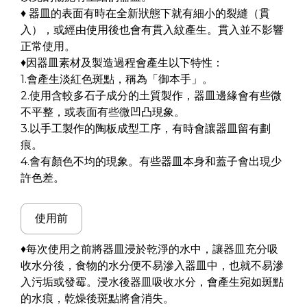
♦ 器皿的表面有時在全新狀態下就有細小的裂縫（貫
入），或經由使用後也會有貫入紋產生。貫入並不影響
正常使用。
♦因器皿素材及製造過程會產生以下特性：
1.會產生淡紅色斑點，稱為「御本手」。
2.使用含較多石子成分的土質製作，器皿邊緣會有些微
不平整，或表面有些微凹凸現象。
3.以手工製作的陶板成型工序，有時會讓器皿留有劃
痕。
4.會有顏色不均的現象。有些器皿本身和蓋子會出現少
許色差。
使用前
♦每次使用之前將器皿浸於乾淨的水中，讓器皿充分吸
收水分後，食物的水分便不易滲入器皿中，也就不易滲
入污垢或發霉。浸水後器皿吸收水分，會產生宛如斑點
的水痕，乾燥後斑點將會消失。