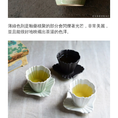
薄綠色則是釉藥積聚的部分會閃爍著光芒，非常美麗，
並且能很好地映襯出茶湯的色澤。