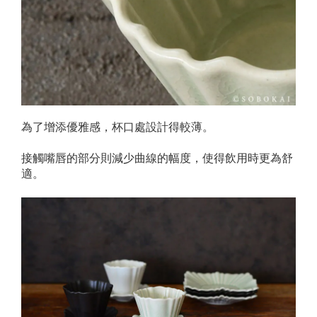
為了增添優雅感，杯口處設計得較薄。
接觸嘴唇的部分則減少曲線的幅度，使得飲用時更為舒
適。