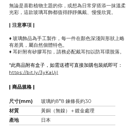
無論是喜歡植物主題的你，或想為日常穿搭添一抹溫柔
光彩，這款玻璃耳飾都值得靜靜佩戴、慢慢欣賞。
| 注意事項 |
♦ 玻璃飾品為手工製作，每一件在顏色深淺與形狀上略
有差異，屬自然個體特色。
♦ 耳針附有矽膠耳扣，請務必配戴耳扣以防耳環脫落。
*
此商品附有盒子，如需送禮可直接加購包裝紙即可：
https://bit.ly/3yKaUjI
| 商品規格 |
尺寸(mm)
玻璃約8*8 鍊條長約30
材質
黃銅（無鎳）＋鍍金處理
產地
日本