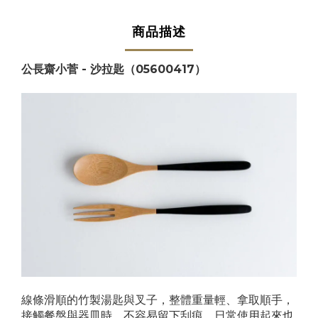
商品描述
公長齋小菅 - 沙拉匙（05600417）
線條滑順的竹製湯匙與叉子，整體重量輕、拿取順手，
接觸餐盤與器皿時，不容易留下刮痕，日常使用起來也