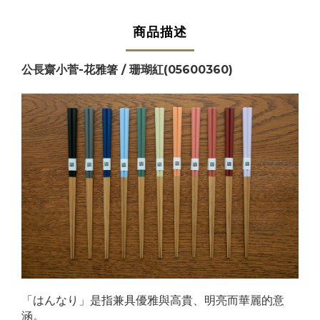
商品描述
公長齋小菅-花雅箸 / 珊瑚紅(05600360)
「はんなり」是指兼具優雅與高貴、明亮而華麗的意
涵。