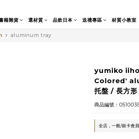
書籍雜貨
選材質
品飲日本
送禮專區
材質小教室
n
aluminum tray
yumiko iiho
Colored' 
托盤 / 長方形 
商品編號：051003
全店，一般/銀卡會員