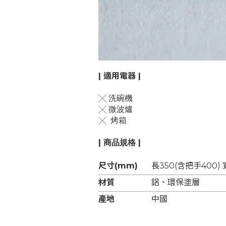
| 適用電器 |
╳
洗碗機
╳
微波爐
╳ 烤箱
| 商品規格 |
尺寸(mm)
長350(含把手400) 寬
材質
鋁
、環保塗層
產地
中國