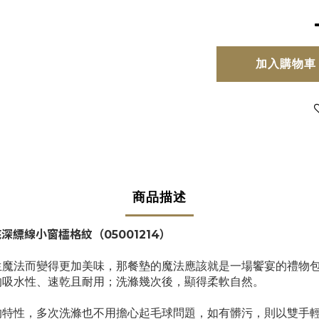
加入購物車
商品描述
/ 白底深縹線小窗櫺格紋
（05001214）
魔法而變得更加美味，那餐墊的魔法應該就是一場饗宴的禮物包
的吸水性、速乾且耐用；洗滌幾次後，顯得柔軟自然。
的特性，多次洗滌也不用擔心起毛球問題，如有髒污，則以雙手