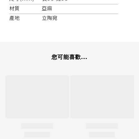
材質
亞麻
產地
立陶宛
您可能喜歡...