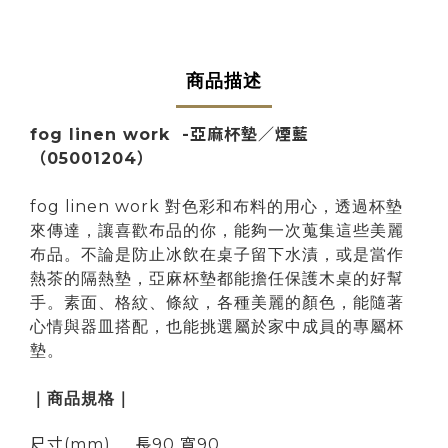
商品描述
fog linen work -亞麻杯墊／煙藍
（
05001204
）
fog linen work 對色彩和布料的用心，透過杯墊
來傳達，讓喜歡布品的你，能夠一次蒐集這些美麗
布品。不論是防止冰飲在桌子留下水漬，或是當作
熱茶的隔熱墊，亞麻杯墊都能擔任保護木桌的好幫
手。素面、格紋、條紋，各種美麗的顏色，能隨著
心情與器皿搭配，也能挑選屬於家中成員的專屬杯
墊。
｜商品規格｜
尺寸(mm)
長90 寬90