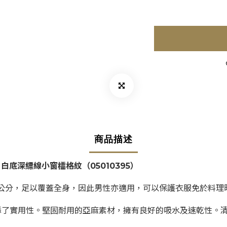
商品描述
圍裙 / 白底深縹線小窗櫺格紋
（
05010395
）
00公分，足以覆蓋全身，因此男性亦適用，可以保護衣服免於料
添了實用性。堅固耐用的亞麻素材，擁有良好的吸水及速乾性。