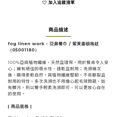
加入追蹤清單
商品描述
fog linen work - 亞麻餐巾 / 紫黃嘉頓格紋
（
05001180
）
100%亞麻植物纖維，天然且環保，用於餐桌令人安
心；擁有絕佳的吸水性、速乾且耐用；洗滌幾次
後，顯得柔軟自然。其植物纖維堅韌，不易斷裂且
耐用的特性，多次洗滌也不用擔心起毛球問題
，如
有髒污，則以雙手輕柔洗滌即可，可以更放心自在
的使用
。
| 商品規格 |