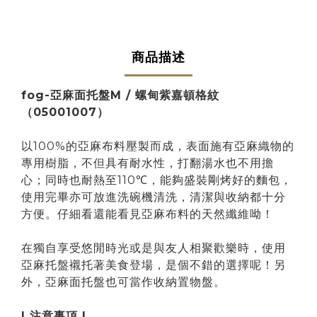
商品描述
fog-亞麻面托盤M / 螺甸紫嘉頓格紋
（
05001007）
以100%的亞麻布料壓製而成，表面施有亞麻織物的
專用樹脂，不但具有耐水性，打翻湯水也不用擔
心；同時也耐熱至110℃，能夠盛裝剛烤好的麵包，
使用完畢亦可放進洗碗機清洗，清潔與收納都十分
方便。仔細看還能看見亞麻布料的天然纖維呦！
在獨自享受悠閒時光或是與友人相聚歡樂時，使用
亞麻托盤襯托著美食登場，是個不錯的選擇呢！另
外，亞麻面托盤也可當作收納置物盤。
| 注意事項 |