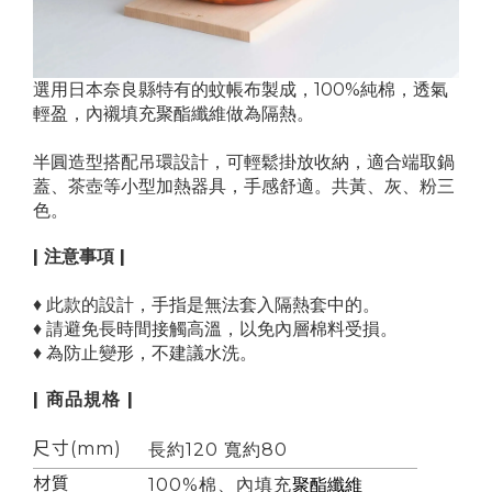
選用日本奈良縣特有的蚊帳布製成，100%純棉，透氣
輕盈，
內襯填充聚酯纖維做
為隔熱。
半圓造型搭配吊環設計，可輕鬆掛放收納，適合端取鍋
蓋、茶壺等小型加熱器具，手感舒適。共黃、灰、粉三
色。
| 注意事項 |
♦ 此款的設計，手指是無法套入隔熱套中的。
♦ 請避免長時間接觸高溫，以免內層棉料受損。
♦ 為防止變形，不建議水洗。
| 商品規格 |
尺寸(mm)
長約120 寬約80
材質
100%棉、內填
充
聚酯纖維