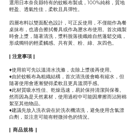
選用日本奈良縣特有的蚊帳布製成，100%純棉，質地
輕盈、透氣性佳，柔軟且具彈性。
四層布料以雙面配色設計，可正反使用，不僅能作為餐
桌抹布，也適合擦拭餐具或作為瀝水布使用。首次織製
時會上漿，隨著清洗，漿料脫落後纖維自然蓬鬆交織，
形成獨特的輕柔觸感。共有黃、粉、綠、灰四色。
| 注意事項 |
♦使用前可先以溫清水洗滌，去除上漿後再使用。
♦由於蚊帳布為粗織結構，首次清洗後會略有縮水，但
隨著使用會逐漸變得柔軟且更具溫潤手感。
♦此材質吸水性佳、乾燥迅速，易於保持清潔與保養。
然而因為是天然素材，使用過程中可能因摩擦而沾附棉
絮至其他物品。
♦建議先放入洗衣袋在於洗衣機清洗，避免使用含氯漂
白劑，並注意可能有輕微掉色的情況。
| 商品規格 |