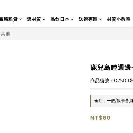
書籍雜貨
選材質
品飲日本
送禮專區
材質小教室
邊其他
鹿兒島睦週邊-明
商品編號：025010
全店，一般/銀卡會員
NT$80