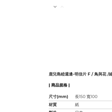
鹿兒島睦週邊-明信片 F / 鳥與花 /綠 
| 商品規格 |
尺寸(mm)
長150 寬100
材質
紙