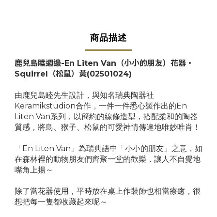
商品描述
鹿兒島睦週邊-En Liten Van（小小的朋友）花器・
Squirrel（松鼠）黃
(
02501024
)
由鹿兒島睦先生設計，與知名瑞典陶器社
Keramikstudion合作，一件一件悉心製作出的En
Liten Van系列，以簡約的線條造型，搭配柔和的陶器
質感，將鳥、猴子、松鼠的可愛神情傳達地唯妙唯肖！
「En Liten Van」為瑞典語中「小小的朋友」之意，如
在森林裡的動物朋友們齊聚一堂的歡樂，讓人不自覺地
嘴角上揚～
除了當花器使用，平時放在桌上作裝飾也相當療癒，很
想把每一隻都收藏起來呢～