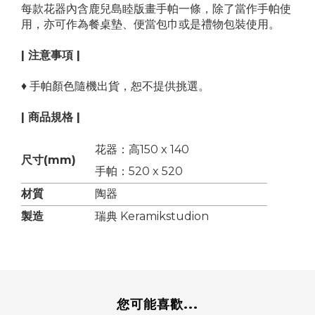
每款花器內含鹿兒島睦版畫手帕一條，除了當作手帕使
用，亦可作為餐桌墊、便當包巾或是禮物包裝使用。
| 注意事項 |
♦ 手帕顏色隨機出貨，恕不提供挑選。
| 商品規格 |
花器：高150 x 140
尺寸(mm)
手帕：520 x 520
材質
陶器
製造
瑞典 Keramikstudion
您可能喜歡...