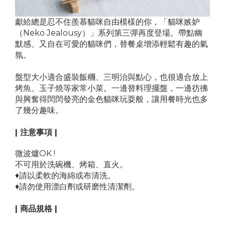
獻給總是忍不住羨慕貓咪自由模樣的你，「貓咪嫉妒
（Neko Jealousy）」系列第三彈再度登場。帶點幽
默感、又自在可愛的貓咪們，替餐桌增添輕鬆有趣的氣
氛。
盤型大小適合盛裝飯糰、三明治與點心，也很適合放上
烤魚、玉子燒等家常小菜。
一邊替料理擺盤，一邊彷彿
與興奮得閃閃發亮的金色貓咪玩耍般，讓用餐時光也多
了幾分趣味。
| 注意事項 |
微波爐OK !
不可用於洗碗機、烤箱、直火。
♦
請以柔軟的海綿或布清洗。
♦
請勿使用漂白劑或研磨性清潔劑。
| 商品規格 |