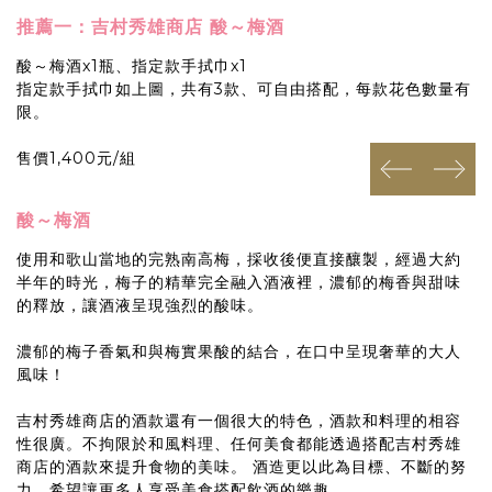
推薦一：吉村秀雄商店 酸～梅酒
酸～梅酒x1瓶、指定款手拭巾x1
指定款手拭巾如上圖，共有3款、可自由搭配，每款花色數量有
限。
售價1,400元/組
prev
next
酸～梅酒
使用和歌山當地的完熟南高梅，採收後便直接釀製，經過大約
半年的時光，梅子的精華完全融入酒液裡，濃郁的梅香與甜味
的釋放，讓酒液呈現強烈的酸味。
濃郁的梅子香氣和與梅實果酸的結合，在口中呈現奢華的大人
風味！
吉村秀雄商店的酒款還有一個很大的特色，酒款和料理的相容
性很廣。不拘限於和風料理、任何美食都能透過搭配吉村秀雄
商店的酒款來提升食物的美味。 酒造更以此為目標、不斷的努
力，希望讓更多人享受美食搭配飲酒的樂趣。