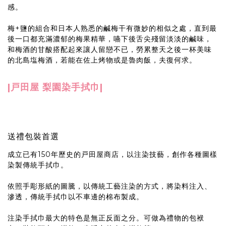
感。
梅+鹽的組合和日本人熟悉的鹹梅干有微妙的相似之處，直到最
後一口都充滿濃郁的梅果精華，嚥下後舌尖殘留淡淡的鹹味，
和梅酒的甘酸搭配起來讓人留戀不已，勞累整天之後一杯美味
的北島塩梅酒，若能在佐上烤物或是魯肉飯，夫復何求。
|戸田屋 梨園染手拭巾|
送禮包裝首選
成立已有150年歷史的戸田屋商店，以注染技藝，創作各種圖樣
染製傳統手拭巾。
依照手彫形紙的圖騰，以傳統工藝注染的方式，將染料注入、
滲透，傳統手拭巾以不車邊的棉布製成。
注染手拭巾最大的特色是無正反面之分。可做為禮物的包袱