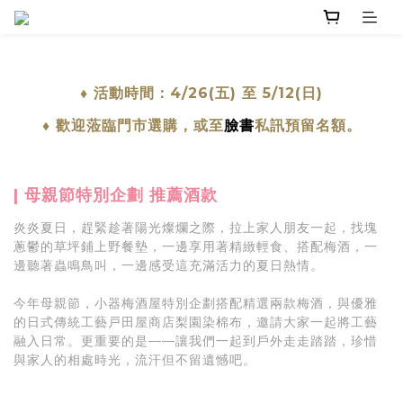
♦ 活動時間：4/26(五) 至 5/12(日)
♦ 歡迎蒞臨門市選購，或至
臉書
私訊預留名額。
| 母親節特別企劃 推薦酒款
炎炎夏日，趕緊趁著陽光燦爛之際，拉上家人朋友一起，找塊
蔥鬱的草坪鋪上野餐墊，一邊享用著精緻輕食、搭配梅酒，一
邊聽著蟲鳴鳥叫，一邊感受這充滿活力的夏日熱情。
今年母親節，小器梅酒屋特別企劃搭配精選兩款梅酒，與優雅
的日式傳統工藝戸田屋商店梨園染棉布，邀請大家一起將工藝
融入日常。更重要的是——讓我們一起到戶外走走踏踏，珍惜
與家人的相處時光，流汗但不留遺憾吧。