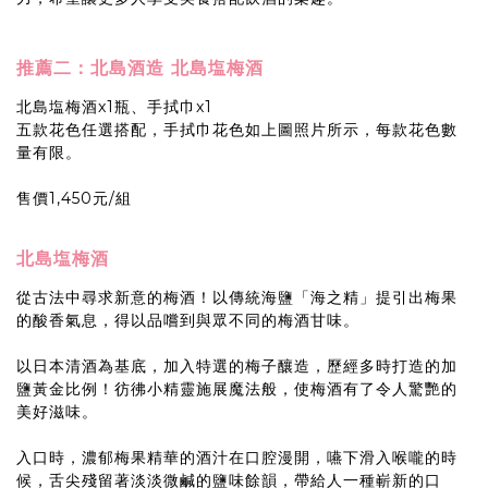
推薦二：北島酒造 北島塩梅酒
北島塩梅酒x1瓶、手拭巾x1
五款花色任選搭配，手拭巾花色如上圖照片所示，每款花色數
量有限。
售價1,450元/組
北島塩梅酒
從古法中尋求新意的梅酒！以傳統海鹽「海之精」提引出梅果
的酸香氣息，得以品嚐到與眾不同的梅酒甘味。
以日本清酒為基底，加入特選的梅子釀造，歷經多時打造的加
鹽黃金比例！彷彿小精靈施展魔法般，使梅酒有了令人驚艷的
美好滋味。
入口時，濃郁梅果精華的酒汁在口腔漫開，嚥下滑入喉嚨的時
候，舌尖殘留著淡淡微鹹的鹽味餘韻，帶給人一種嶄新的口