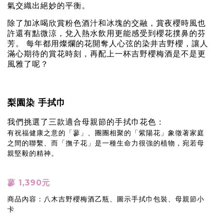
氣交織出絕妙的平衡。
除了加冰喝欣賞粉色酒汁和冰塊的交融，賞夜櫻時風也
許還有點微涼，兌入熱水飲用更能感受到櫻花撲鼻的芬
芳。 每年都用燦爛的花開奪人心弦的染井吉野櫻，讓人
滿心期待的賞花時刻，再配上一杯吉野櫻梅酒是不是更
風雅了呢？
梨園染 手拭巾
我們挑選了三款適合母親節的手拭巾花色：
有祝福健康之意的「蓼」、團團相聚的「紫陽花」象徵著家庭
之間的聯繫、而「撫子花」是一種生命力很強的植物，宛若母
親堅毅的精神。
蓼 1,390元
商品內容：八木吉野櫻梅酒乙瓶、圖示手拭巾包裝、母親節小
卡