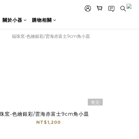
關於小器
購物相關
售完
珠窯-色繪銀彩/雲海赤富士9cm角小皿
NT$1,200