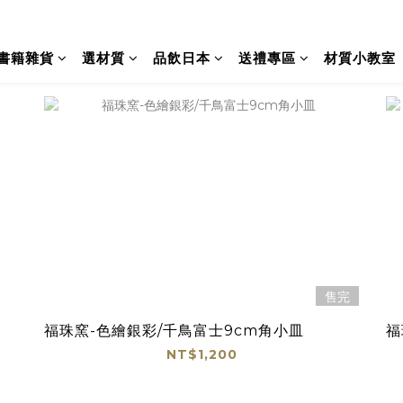
書籍雜貨
選材質
品飲日本
送禮專區
材質小教室
售完
福珠窯-色繪銀彩/千鳥富士9cm角小皿
福
NT$1,200