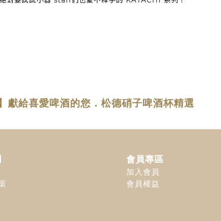
試試小器 staff們也愛不釋手的 KATACHI 系列！
品】獻給喜愛啤酒的您．松德硝子啤酒杯精選
明
會員專區
加入會員
策
會員權益