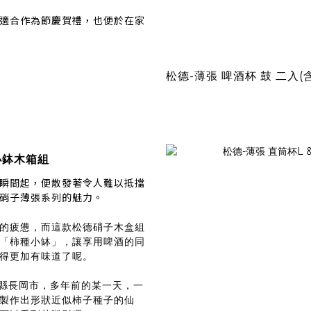
適合作為節慶賀禮，也便於在家
松德-薄張 啤酒杯 鼓 二入(
種小鉢木箱組
瞬間起，便散發著令人難以抵擋
硝子薄張系列的魅力。
的疲憊，而這款松德硝子木盒組
「柿種小缽」，讓享用啤酒的同
得更加有味道了呢。
縣長岡市，多年前的某一天，一
製作出形狀近似柿子種子的仙