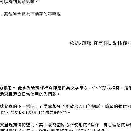
可以看到其蹤影喔～
，其他適合做為下酒菜的零嘴也
松德-薄張 直筒杯L & 柿
」的意思。 此系列玻璃杯杯身即是與英文字母Q、V、Y形狀相符，
活潑且適合日常使用的入門款。
感覺真的不一樣呢！」從拿起杯子到飲水入口的觸感，簡單的動作
形間，留給使用者應用想像力的空間。
實呈現獨特的魅力。其中最常當點心杯使用的Y型杯，有著理想的深