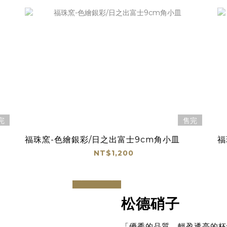
完
售完
福珠窯-色繪銀彩/日之出富士9cm角小皿
福
NT$1,200
prev
next
松德硝子
「優秀的品質、輕盈透亮的杯