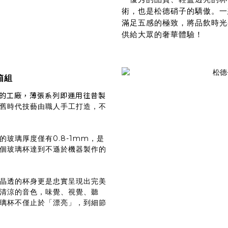
術，也是松德硝子的驕傲。一
滿足五感的極致，將品飲時光
供給大眾的奢華體驗！
木箱組
璃的工廠，薄張系列即運用往昔製
舊時代技藝由職人手工打造，不
玻璃厚度僅有0.8-1mm，是
個玻璃杯達到不遜於機器製作的
晶透的杯身更是忠實呈現出完美
清涼的音色，味覺、視覺、聽
璃杯不僅止於「漂亮」，到細節