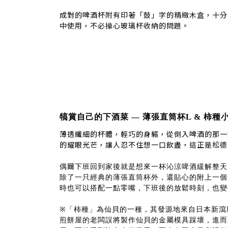
成對的啤酒杯附有印著「鼓」字的精緻木盒，十分
中使用，不必操心玻璃杯收納的問題。
犒賞自己的下酒菜 — 薄張直筒杯L & 柿
薄透纖細的杯體，輕巧的身軀，從倒入啤酒的那一
的耀眼光芒，讓人忍不住想一口飲盡，這正是松德
偶爾下班回到家後就是想來一杯沁涼啤酒緩解整天
除了一只經典的薄張直筒杯外，還貼心的附上一個
時也可以搭配一點零嘴，下班後的放鬆時刻，也變
※「柿種」為仙貝的一種，其發源地來自日本新瀉
煎餅屋的老闆誤將製作仙貝的金屬模具踩壞，進而