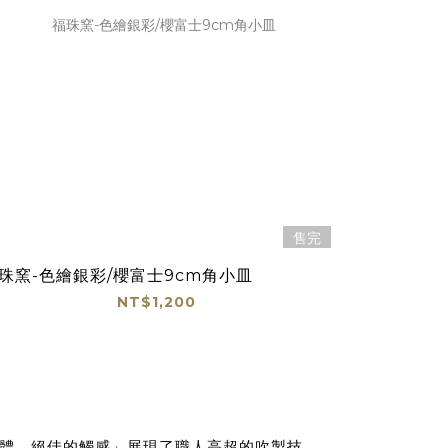
售完
珠窯-色繪銀彩/櫻富士9cm角小皿
NT$1,200
體、絕佳的觸感」展現了職人高超的吹製技