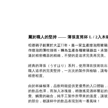
屬於職人的堅持 —— 薄張直筒杯 L / 2入
松德硝子創業於大正11年，是一家生產燈泡用玻
作燈泡的薄吹技術，轉為生產各種玻璃器皿。
承襲
遜於精密機器的精緻，不變的是追求完美再完美。
經典的薄張（うすはり）系列，使用薄吹技術吹出的
職人追求的完美堅持，一次次的製作與檢驗，讓每
精密程度。
由於杯緣極薄，品飲時能提供更優秀的入口體驗，
的飲品色澤，而加入冰塊後，稍微搖晃酒杯響起的
覺、觸覺的融合，純手工製作所帶來的溫度，讓玻
的部分，都讓杯中的飲品表現別有一番風味！