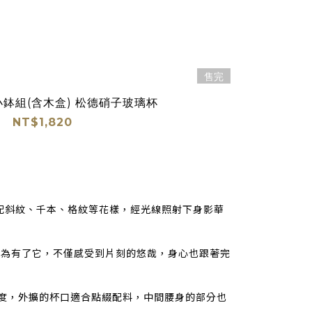
售完
種小鉢組(含木盒) 松德硝子玻璃杯
NT$1,820
搭配斜紋、千本、格紋等花樣，經光線照射下身影華
因為有了它，不僅感受到片刻的悠哉，身心也跟著完
度，外擴的杯口適合點綴配料，中間腰身的部分也