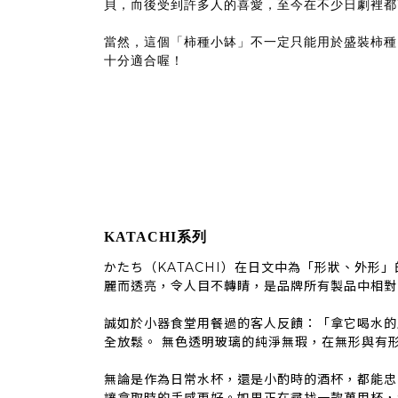
貝，而後受到許多人的喜愛，至今在不少日劇裡都
當然，這個「柿種小缽」不一定只能用於盛裝柿種
十分適合喔！
KATACHI系列
かたち（KATACHI）在日文中為「形狀、外形
麗而透亮，令人目不轉睛，是品牌所有製品中相對
誠如於小器食堂用餐過的客人反饋：「拿它喝水的
全放鬆。 無色透明玻璃的純淨無瑕，在無形與有
無論是作為日常水杯，還是小酌時的酒杯，都能忠