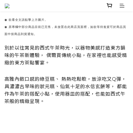
◉
欲看全文請點擊上方圖片。
◉ 原專欄中部分商品目前已完售，未放置在此商店頁面裡，如欲等待進貨可於商品頁
面中按商品到貨通知。
別於以往常見的西式午茶時光，以器物美感打造東方韻
味的午茶新體驗， 偶爾買傳統小點，在家裡也能感受精
緻的東方茶點饗宴。
高雅內斂口感的綠豆糕、 熱熱吃鬆軟，放涼吃又Q彈，
具濃濃古早味的狀元糕、仙氣十足的水信玄餅等， 都能
作為午茶的搭配小點，使用器皿的搭配，也能如西式午
茶般的精緻呈現。