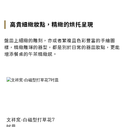
高貴細緻妝點，精緻的烘托呈現
盤皿上細緻的雕刻，亦或者繁複且色彩豐富的手繪圖
樣，精緻雕琢的器型，都是別於日常的器皿妝點，更能
增添餐桌的午茶精緻感。
文祥窯-白磁型打草花7
吋皿