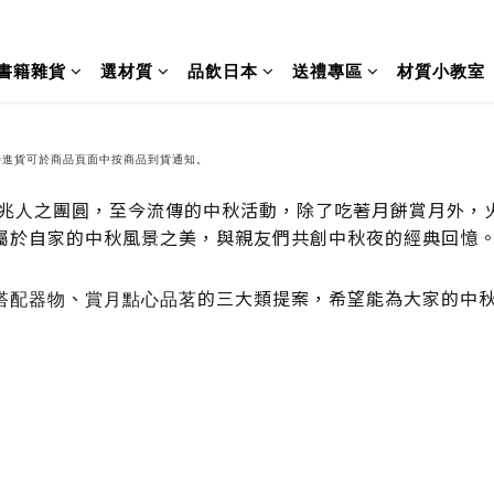
書籍雜貨
選材質
品飲日本
送禮專區
材質小教室
待進貨可於商品頁面中按商品到貨通知。
圓兆人之團圓，至今流傳的中秋活動，除了吃著月餅賞月外，
屬於自家的中秋風景之美，與親友們共創中秋夜的經典回憶
搭配器物
、
賞月點心品茗
的三大類提案，希望能為大家的中