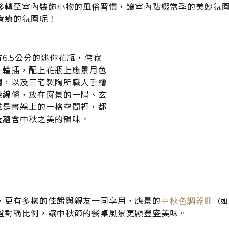
移轉至室內裝飾小物的風俗習慣，讓室內點綴當季的美妙氛
療癒的氛圍呢！
6.5公分的迷你花瓶，侘寂
一輪插，配上花瓶上應景月色
調，以及三宅製陶所職人手繪
染線條，放在窗景的一隅、玄
或是書架上的一格空間裡，都
造蘊含中秋之美的韻味。
，更有多樣的佳餚與親友一同享用，應景的
中秋色調器皿
（如
盤對稱比例，讓中秋節的餐桌風景更顯豐盛美味。