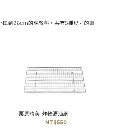
ss小皿到26cm的晚餐盤，共有5種尺寸的盤
栗原晴美-炸物瀝油網
NT$550