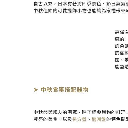
自古以來，日本有著將四季景色、節日氣氛
中秋佳節的可愛擺飾小物也能夠為家裡帶來
高僅有
感的
的色
的藍
關、
能營
➤
中秋食事搭配器物
中秋節與親友的團聚，除了經典烤物的料理
豐盛的美食，以及
長方盤
、
橢圓盤
的特色擺