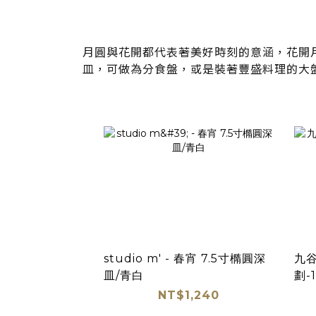
月圓與花開都代表著美好時刻的意涵，花開
皿，可做為分食盤，或是裝著豐盛料理的大
studio m' - 春宵 7.5寸橢圓深
九谷
皿/青白
劃-
NT$1,240