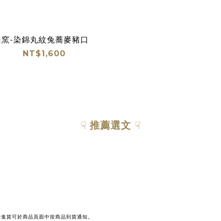
山窯-染錦丸紋兔蕎麥豬口
NT$1,600
☟
推薦選文
☟
待進貨可於商品頁面中按商品到貨通知。