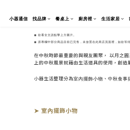
小器通信
找品牌
餐桌上
廚房裡
生活家居
◉
欲看全文請點擊上方圖片。
◉ 原專欄中部分商品目前已完售，未放置在此商店頁面裡，如欲等
在中秋時節最重要的與親友團聚， 以月之
上的中秋風景就藉由生活道具的使用，創造
小器生活整理分為
室內擺飾小物
、
中秋食事
➤
室內擺飾小物