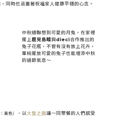
圍，同時也涵蓋著祝福家人健康平穩的心念。
中秋總聯想到可愛的月兔，在家裡
擺上
鹿兒島睦
與
dieci
合作推出的
兔子花瓶，不管有沒有放上花卉，
單純擺放可愛的兔子也能增添中秋
的過節氣息～
、以
大盤之圓
讓一同聚餐的人們感受
：黃色）