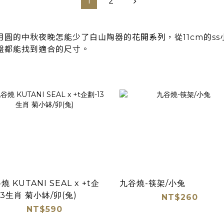
1
2
月圓的中秋夜晚怎能少了白山陶器的
花開系列
，從11cm的
盤都能找到適合的尺寸。
燒 KUTANI SEAL x +t企
九谷燒-筷架/小兔
13生肖 菊小缽/卯(兔)
NT$260
NT$590