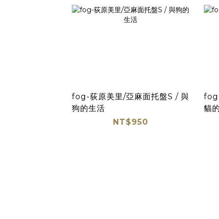
fog-荻原美里/亞麻面托盤S / 與
fo
狗的生活
貓
NT$950