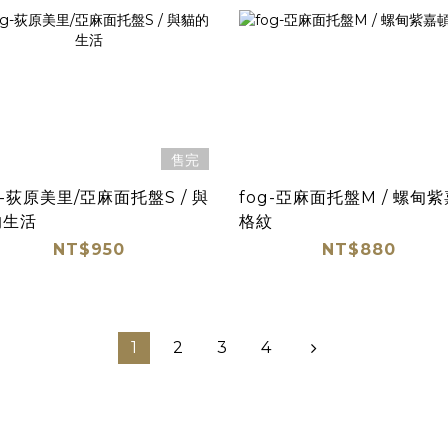
售完
g-荻原美里/亞麻面托盤S / 與
fog-亞麻面托盤M / 螺甸
的生活
格紋
NT$950
NT$880
1
2
3
4