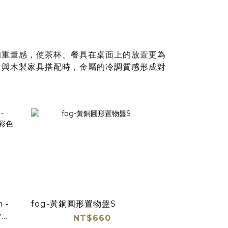
的重量感，使茶杯、餐具在桌面上的放置更為
。與木製家具搭配時，金屬的冷調質感形成對
n -
fog-黃銅圓形置物盤S
ay彩
NT$660