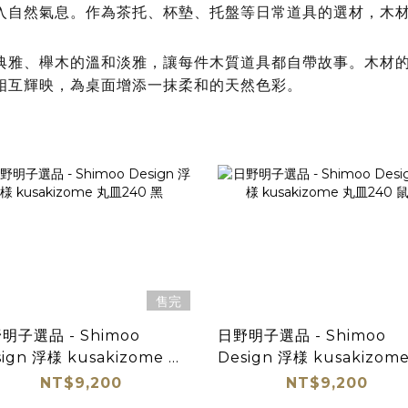
入自然氣息。作為茶托、杯墊、托盤等日常道具的選材，木
典雅、櫸木的溫和淡雅，讓每件木質道具都自帶故事。木材
相互輝映，為桌面增添一抹柔和的天然色彩。
售完
明子選品 - Shimoo
日野明子選品 - Shimoo
sign 浮様 kusakizome 丸
Design 浮様 kusakizom
40 黑
皿240 鼠
NT$9,200
NT$9,200