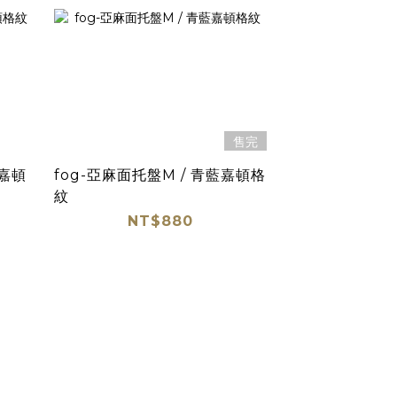
售完
紫嘉頓
fog-亞麻面托盤M / 青藍嘉頓格
紋
NT$880