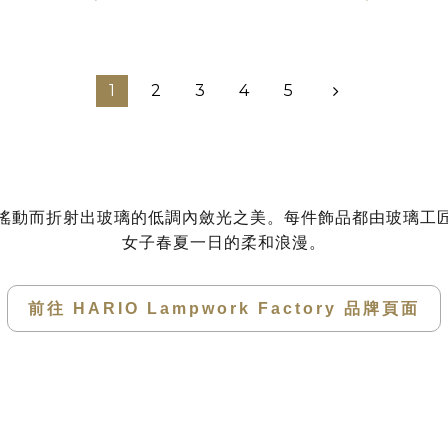
1
2
3
4
5
搖動而折射出玻璃的低調內斂光之美。
每件飾品都由玻璃工
女子春夏一日的柔和浪漫。
前往 HARIO Lampwork Factory 品牌頁面