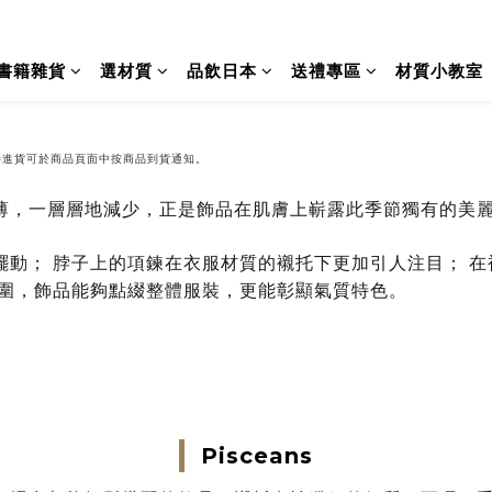
書籍雜貨
選材質
品飲日本
送禮專區
材質小教室
待進貨可於商品頁面中按商品到貨通知。
薄，一層層地減少，正是飾品在肌膚上嶄露此季節獨有的美
擺動； 脖子上的項鍊在衣服材質的襯托下更加引人注目； 
氛圍，飾品能夠點綴整體服裝，更能彰顯氣質特色。
Pisceans