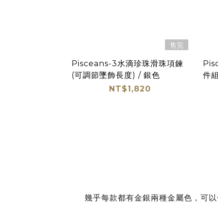
售完
Pisceans-3水滴珍珠滑珠項鍊
Pi
(可調節墜飾長度) / 銀色
件組
NT$1,820
幾乎每款都有金銀兩種金屬色，可以