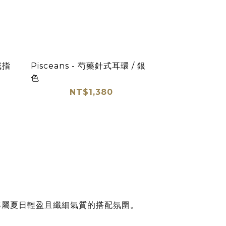
戒指
Pisceans - 芍藥針式耳環 / 銀
色
NT$1,380
專屬夏日
輕盈且纖細氣質的搭配氛圍。